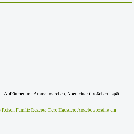
.. Aufräumen mit Ammenmärchen, Abenteiuer Großeltern, spät
s
Reisen
Familie
Rezepte
Tiere
Haustiere
Angebotsposting am