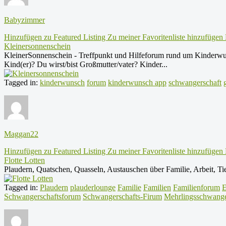
Babyzimmer
Hinzufügen zu Featured Listing
Zu meiner Favoritenliste hinzufügen
Kleinersonnenschein
KleinerSonnenschein - Treffpunkt und Hilfeforum rund um Kinderwuns
Kind(er)? Du wirst/bist Großmutter/vater? Kinder...
Tagged in:
kinderwunsch
forum
kinderwunsch app
schwangerschaft
Maggan22
Hinzufügen zu Featured Listing
Zu meiner Favoritenliste hinzufügen
Flotte Lotten
Plaudern, Quatschen, Quasseln, Austauschen über Familie, Arbeit, Ti
Tagged in:
Plaudern
plauderlounge
Familie
Familien
Familienforum
E
Schwangerschaftsforum
Schwangerschafts-Firum
Mehrlingsschwang