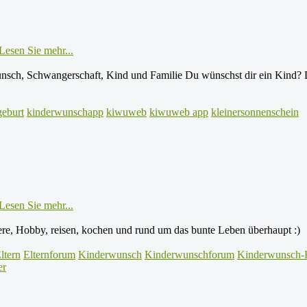
Lesen Sie mehr...
ch, Schwangerschaft, Kind und Familie Du wünschst dir ein Kind? Du 
geburt
kinderwunschapp
kiwuweb
kiwuweb app
kleinersonnenschein
Lesen Sie mehr...
ere, Hobby, reisen, kochen und rund um das bunte Leben überhaupt :)
ltern
Elternforum
Kinderwunsch
Kinderwunschforum
Kinderwunsch-
er