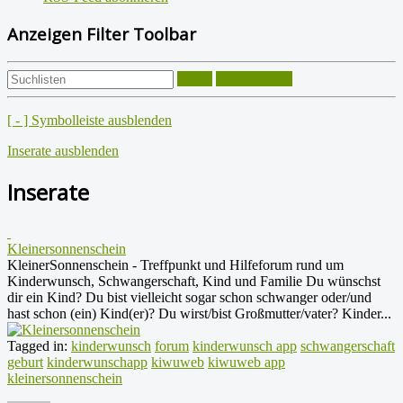
Anzeigen Filter Toolbar
Suche
Zurücksetzen
[ - ] Symbolleiste ausblenden
Inserate ausblenden
Inserate
Kleinersonnenschein
KleinerSonnenschein - Treffpunkt und Hilfeforum rund um
Kinderwunsch, Schwangerschaft, Kind und Familie Du wünschst
dir ein Kind? Du bist vielleicht sogar schon schwanger oder/und
hast schon (ein) Kind(er)? Du wirst/bist Großmutter/vater? Kinder...
Tagged in:
kinderwunsch
forum
kinderwunsch app
schwangerschaft
geburt
kinderwunschapp
kiwuweb
kiwuweb app
kleinersonnenschein