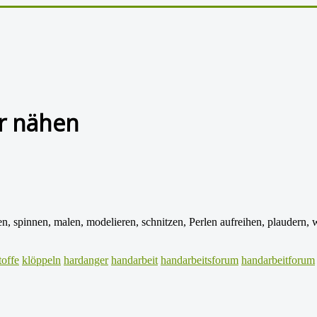
or nähen
en, spinnen, malen, modelieren, schnitzen, Perlen aufreihen, plaudern
toffe
klöppeln
hardanger
handarbeit
handarbeitsforum
handarbeitforum