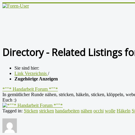
Directory - Related Listings f
Sie sind hier:
Link Verzeichnis
/
Zugehörige Anzeigen
*""* Handarbeit Forum *""*
In gemütlicher Runde nähen, stricken, häkeln, sticken, klöppeln, web
Euch :)
Tagged in:
Sticken
stricken
handarbeiten
nähen
occhi
wolle
Häkeln
S